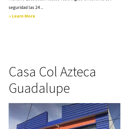
seguridad las 24 ...
about
» Learn More
Quinta
Campestre
Huinala,
Apodaca
Nuevo
Casa Col Azteca
León
Guadalupe