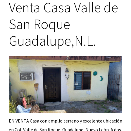
Venta Casa Valle de
N.L.
San Roque
Guadalupe,N.L.
EN VENTA Casa con amplio terreno y excelente ubicación
en Col. Valle de San Roque, Guadalupe, Nuevo León. A dos