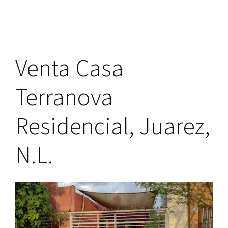
Col.
America
Unida,
Venta Casa
Juarez,
N.L.
Terranova
Residencial, Juarez,
N.L.