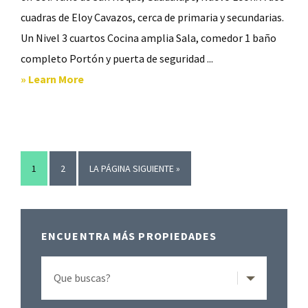
cuadras de Eloy Cavazos, cerca de primaria y secundarias.
Un Nivel 3 cuartos Cocina amplia Sala, comedor 1 baño
completo Portón y puerta de seguridad ...
about
» Learn More
Venta
Casa
Valle
de
IR
IR
IR
1
2
LA PÁGINA SIGUIENTE »
San
A
A
A
Roque
LA
LA
Barra
PÁGINA
PÁGINA
Guadalupe,N.L.
ENCUENTRA MÁS PROPIEDADES
lateral
primaria